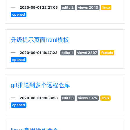
2020-09-01 22:21:05
edits 2
views 2040
linux
opened
升级提示页面html模板
2020-09-01 19:47:22
edits 1
views 2397
facade
opened
git推送到多个远程仓库
2020-08-31 19:33:53
edits 3
views 1975
linux
opened