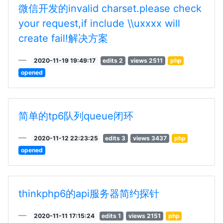
微信开发的invalid charset.please check
your request,if include \\uxxxx will
create fail!解决方案
2020-11-19 19:49:17
edits 2
views 2511
php
opened
简单的tp6队列queue闭环
2020-11-12 22:23:25
edits 3
views 3437
php
opened
thinkphp6的api服务器简约探针
2020-11-11 17:15:24
edits 1
views 2151
php