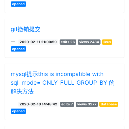
opened
git撤销提交
2020-02-11 21:00:59
edits 26
views 2484
linux
opened
mysql提示this is incompatible with
sql_mode= ONLY_FULL_GROUP_BY 的
解决方法
2020-02-10 14:48:42
edits 7
views 3277
database
opened