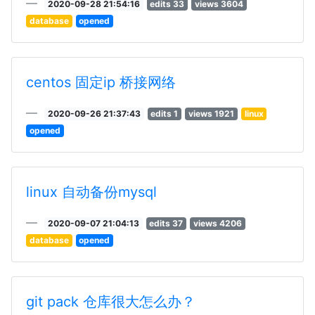
2020-09-28 21:54:16
edits 33
views 3604
database
opened
centos 固定ip 桥接网络
2020-09-26 21:37:43
edits 1
views 1921
linux
opened
linux 自动备份mysql
2020-09-07 21:04:13
edits 37
views 4206
database
opened
git pack 仓库很大怎么办？