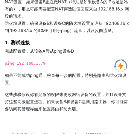
NAT设置：如果设备B正在做NAT（特别是如果设备A的IP地址是私
有的），那么可能需要配置NAT穿透以便回应来自 192.168.16.x 网
段的请求。
防火墙设置：确保设备B和设备C的防火墙设置允许从 192.168.16.x
到 192.168.1.x 的ICMP（用于ping）流量，以及反向流量。
测试连接
完成配置后，从设备A尝试ping设备D：
ping 192.168.1.79
如果不能成功ping通，检查每一步的配置，特别是路由和防火墙设
置。
这些步骤假设你有足够的权限来更改网络设备的设置，并且设备支
持这些高级配置选项。如果设备B和设备C是商用路由器，你可能需
要访问其管理界面来配置路由和防火墙。