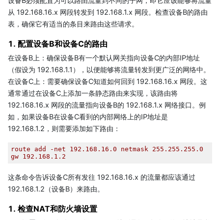
设备B必须配置为可以路由流量到不同的子网，即它应该能够将流量
从 192.168.16.x 网段转发到 192.168.1.x 网段。检查设备B的路由
表，确保它有适当的条目来路由这些请求。
配置设备B和设备C的路由
在设备B上：确保设备B有一个默认网关指向设备C的内部IP地址
（假设为 192.168.1.1），以便能够将流量转发到更广泛的网络中。
在设备C上：需要确保设备C知道如何回到 192.168.16.x 网段。这
通常通过在设备C上添加一条静态路由来实现，该路由将
192.168.16.x 网段的流量指向设备B的 192.168.1.x 网络接口。例
如，如果设备B在设备C看到的内部网络上的IP地址是
192.168.1.2，则需要添加如下路由：
route
add
-net
192.168
.16
.0
netmask
255.255
.255
.0
gw
192.168
.1
.2
这条命令告诉设备C所有发往 192.168.16.x 的流量都应该通过
192.168.1.2（设备B）来路由。
检查NAT和防火墙设置