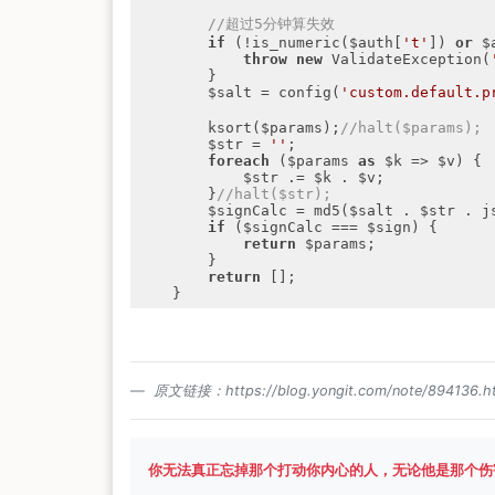
//超过5分钟算失效
if
 (!is_numeric($auth[
't'
]) 
or
 $
throw
new
 ValidateException(
        }

        $salt = config(
'custom.default.p
        ksort($params);
//halt($params);
        $str = 
''
;

foreach
 ($params 
as
 $k => $v) {

            $str .= $k . $v;

        }
//halt($str);
        $signCalc = md5($salt . $str . json_encode($auth));

if
 ($signCalc === $sign) {

return
 $params;

        }

return
 [];

    }
原文链接：https://blog.yongit.com/note/894136.h
你无法真正忘掉那个打动你内心的人，无论他是那个伤