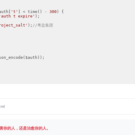
auth[
't'
] < time() - 
300
) {

'auth t expire'
);

roject_salt'
);
//粤盐集团
tml
害你的人，还是治愈你的人。