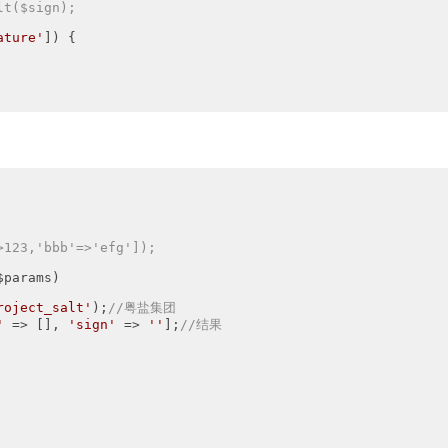
lt($sign);
ature'
]) {

123,'bbb'=>'efg']);

$params)
roject_salt'
);
//粤盐集团
'
 => [], 
'sign'
 => 
''
];
//结果