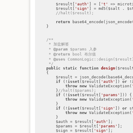
        $result[
'auth'
] = [
't'
 => microt
        $result[
'sign'
] = md5($salt . $s
//halt($result);
return
 base64_encode(json_encode(
    }

/**

     * 加盐解签

     * 
@param
 $params 入参

     * 
@return
 bool 布尔值

     * 
@uses
 CommonLogic::design($result)
     */
public
static
function
design
($resul
{

        $result = json_decode(base64_d
if
 (!
isset
($result[
'auth'
]) 
or
 !
throw
new
 ValidateException(
        }
//halt($params);
if
 (!
isset
($result[
'params'
])) {

throw
new
 ValidateException(
        }

if
 (!
isset
($result[
'sign'
]) 
or
 s
throw
new
 ValidateException(
        }

        $auth = $result[
'auth'
];

        $params = $result[
'params'
];

        $sign = $result[
'sign'
];
