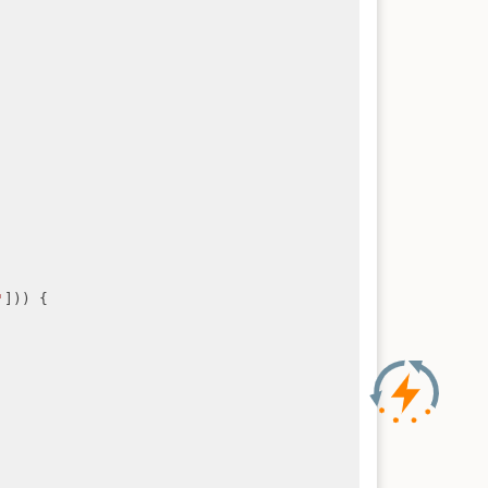
'
])) {
