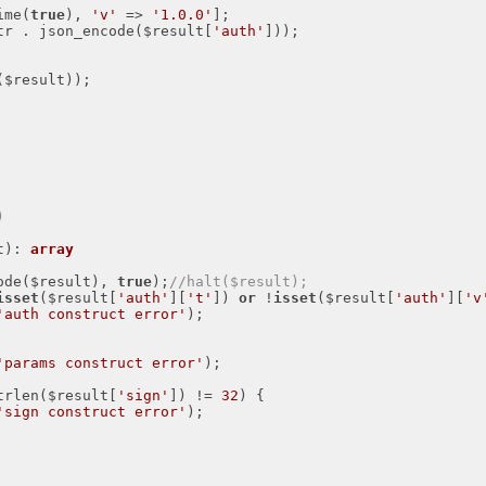
ime(
true
), 
'v'
 => 
'1.0.0'
];

tr . json_encode($result[
'auth'
]));

$result));



t)
: 
array
ecode($result), 
true
);
//halt($result);
isset
($result[
'auth'
][
't'
]) 
or
 !
isset
($result[
'auth'
][
'v
'auth construct error'
);

'params construct error'
);

trlen($result[
'sign'
]) != 
32
) {

'sign construct error'
);
