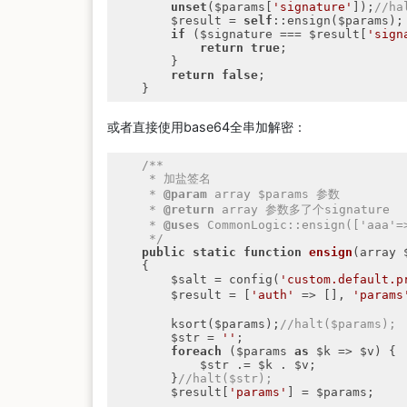
unset
($params[
'signature'
]);
//ha
        $result = 
self
::ensign($params);

if
 ($signature === $result[
'sign
return
true
;

        }

return
false
;

    }
或者直接使用base64全串加解密：
/**

     * 加盐签名

     * 
@param
 array $params 参数

     * 
@return
 array 参数多了个signature

     * 
@uses
 CommonLogic::ensign(['aaa'=>
     */
public
static
function
ensign
(array 
{

        $salt = config(
'custom.default.p
        $result = [
'auth'
 => [], 
'params
        ksort($params);
//halt($params);
        $str = 
''
;

foreach
 ($params 
as
 $k => $v) {

            $str .= $k . $v;

        }
//halt($str);
        $result[
'params'
] = $params;
