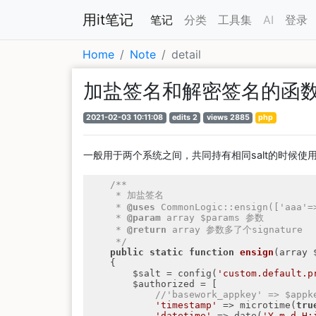
用it笔记
笔记
分类
工具集
AI
登录
Home
Note
detail
加盐签名和解密签名的函
2021-02-03 10:11:08
edits 2
views 2885
php
一般用于两个系统之间，共同持有相同salt的时候使
/**

     * 加盐签名

     * 
@uses
 CommonLogic::ensign(['aaa'=>
     * 
@param
 array $params 参数

     * 
@return
 array 参数多了个signature

     */
public
static
function
ensign
(array 
{

        $salt = config(
'custom.default.p
        $authorized = [

//'basework_appkey' => $appk
'timestamp'
 => microtime(
tru
'datetime'
 => date(
'Y-m-d H: