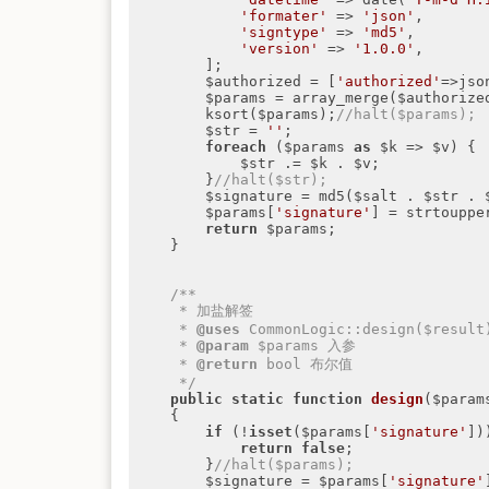
'formater'
 => 
'json'
,

'signtype'
 => 
'md5'
,

'version'
 => 
'1.0.0'
,

        ];

        $authorized = [
'authorized'
=>jso
        $params = array_merge($authori
        ksort($params);
//halt($params);
        $str = 
''
;

foreach
 ($params 
as
 $k => $v) {

            $str .= $k . $v;

        }
//halt($str);
        $signature = md5($salt . $str .
        $params[
'signature'
] = strtouppe
return
 $params;

    }

/**

     * 加盐解签

     * 
@uses
 CommonLogic::design($result)
     * 
@param
 $params 入参

     * 
@return
 bool 布尔值

     */
public
static
function
design
($param
{

if
 (!
isset
($params[
'signature'
])
return
false
;

        }
//halt($params);
        $signature = $params[
'signature'