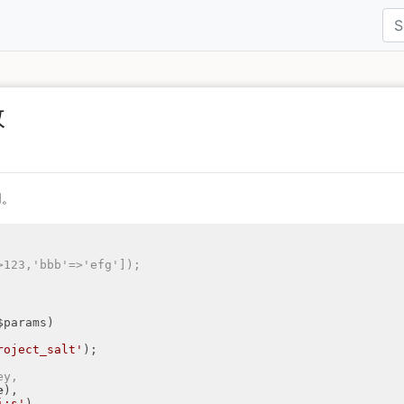
数
用。
123,'bbb'=>'efg']);

$params)
roject_salt'
);

ey,
e
),

i:s'
),
