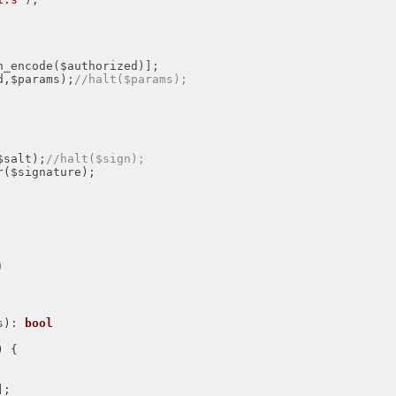
n_encode($authorized)];

zed,$params);
//halt($params);
 $salt);
//halt($sign);
r($signature);



s)
: 
bool
) {

];
