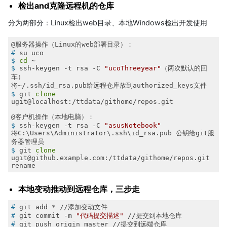
检出and克隆远程机的仓库
分为两部分：Linux检出web目录、本地Windows检出开发使用
#
 su uco
$
cd
 ~
$
 ssh-keygen -t rsa -C 
"ucoThreeyear"
（两次默认的回
车）
$
 git 
clone
ugit@localhost:/ttdata/githome/repos.git
$
 ssh-keygen -t rsa -C 
"asusNotebook"
将C:\Users\Administrator\.ssh\id_rsa.pub 公钥给git服
$
 git 
clone
ugit@github.example.com:/ttdata/githome/repos.git 
rename
本地变动推动到远程仓库，三步走
#
 git add * //添加变动文件
#
 git commit -m 
"代码提交描述"
 //提交到本地仓库
#
 git push origin master //提交到远端仓库