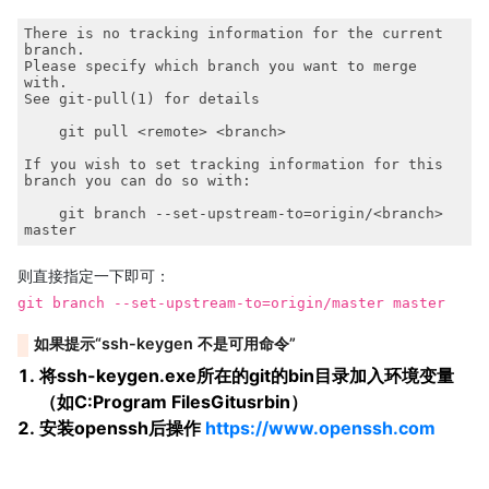
There is no tracking information for the current 
branch.

Please specify which branch you want to merge 
with.

See git-pull(1) for details

    git pull <remote> <branch>

If you wish to set tracking information for this 
branch you can do so with:

    git branch --set-upstream-to=origin/<branch> 
master
则直接指定一下即可：
git branch --set-upstream-to=origin/master master
如果提示“ssh-keygen 不是可用命令”
将ssh-keygen.exe所在的git的bin目录加入环境变量
（如C:Program FilesGitusrbin）
安装openssh后操作
https://www.openssh.com