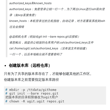
authorized_keys和known_hosts
authorized_keys：免密登录公钥一行一个，为了两台Linux进行ssh双向登
录（如scp直接免密）
known_hosts：本机登录过的主机指纹，自动记录，对方若重装系统则ssh
过去会报错
@远程机仓库（初始化git init --bare repos.git后授权）
谁想检出，就提供公钥放到仓库用户的.ssh/authorized_keys文件
cat /home/ugit/.ssh/authorized_keys （没有该文件则创建）
一行一个，以后本地检出就不需要密码了
创建版本库（远程仓库）
只有为了共享的版本库存在了，才能够创建其他的工作区。
创建版本库之前需要指定版本库路径
#
 mkdir -p /ttdata/githome
#
 git init --bare repos.git
#
 chown -R ugit.ugit repos.git