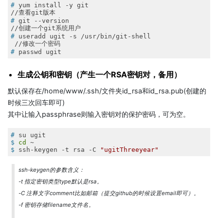
#
 yum install -y git
#
 git --version
#
 useradd ugit -s /usr/bin/git-shell
#
 passwd ugit
生成公钥和密钥（产生一个RSA密钥对，备用）
默认保存在/home/www/.ssh/文件夹id_rsa和id_rsa.pub(创建的
时候三次回车即可)
其中让输入passphrase则输入密钥对的保护密码，可为空。
#
 su ugit
$
cd
 ~
$
 ssh-keygen -t rsa -C 
"ugitThreeyear"
ssh-keygen的参数含义：
-t 指定密钥类型type默认是rsa。
-C 注释文字comment比如邮箱（提交github的时候设置email即可）。
-f 密钥存储filename文件名。