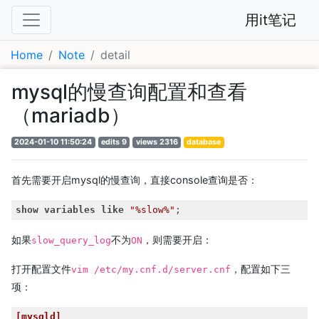
用it笔记
Home
Note
detail
mysql的慢查询配置和查看
（mariadb）
2024-01-10 11:50:24
edits 9
views 2316
database
首先需要开启mysql的慢查询，直接console查询是否：
show
variables
like
"%slow%"
;
如果
不为
，则需要开启：
slow_query_log
ON
打开配置文件
，配置如下三
vim /etc/my.cnf.d/server.cnf
项：
[mysqld]